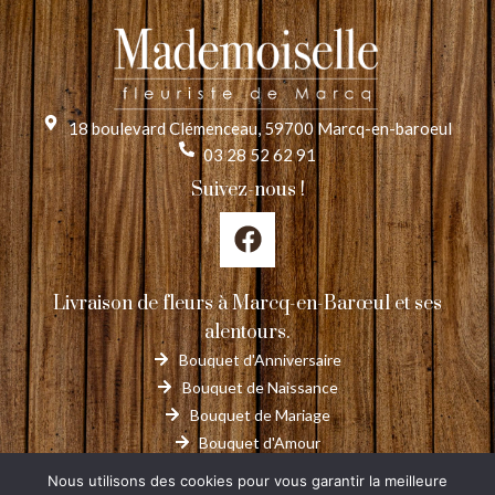
18 boulevard Clémenceau, 59700 Marcq-en-baroeul
03 28 52 62 91
Suivez-nous !
Livraison de fleurs à Marcq-en-Barœul et ses
alentours.
Bouquet d'Anniversaire
Bouquet de Naissance
Bouquet de Mariage
Bouquet d'Amour
Deuil
Nous utilisons des cookies pour vous garantir la meilleure